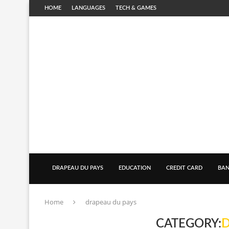
HOME
LANGUAGES
TECH & GAMES
DRAPEAU DU PAYS
EDUCATION
CREDIT CARD
BAN
Home
drapeau du pays
CATEGORY:
D