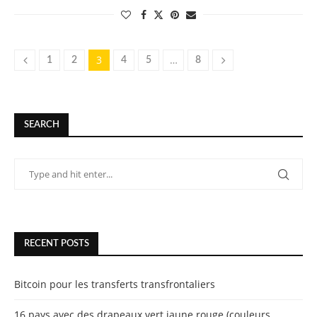
3
…
1
2
4
5
8
SEARCH
RECENT POSTS
Bitcoin pour les transferts transfrontaliers
16 pays avec des drapeaux vert jaune rouge (couleurs