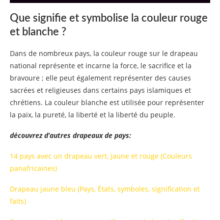
Drapeau de Bahreïn
Que signifie et symbolise la couleur rouge
Que symbolise et représente la couleur du
et blanche ?
drapeau de Bahreïn :
Drapeau de la Géorgie
Dans de nombreux pays, la couleur rouge sur le drapeau
national représente et incarne la force, le sacrifice et la
Que symbolise et représente la couleur du
bravoure ; elle peut également représenter des causes
drapeau de la Géorgie:
sacrées et religieuses dans certains pays islamiques et
chrétiens. La couleur blanche est utilisée pour représenter
Drapeau japonais
la paix, la pureté, la liberté et la liberté du peuple.
Que symbolise et représente la couleur du
drapeau du Japon :
découvrez d’autres drapeaux de pays:
Drapeau Suisse
14 pays avec un drapeau vert, jaune et rouge (Couleurs
panafricaines)
Que symbolise et représente la couleur du
drapeau suisse :
Drapeau jaune bleu (Pays, États, symboles, signification et
faits)
Drapeau Tonga