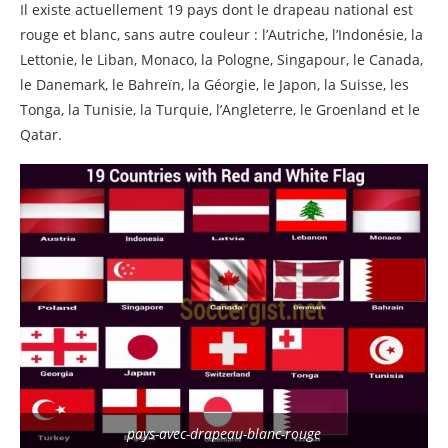
Il existe actuellement 19 pays dont le drapeau national est
rouge et blanc, sans autre couleur : l’Autriche, l’Indonésie, la
Drapeau de la Pologne
Lettonie, le Liban, Monaco, la Pologne, Singapour, le Canada,
Que signifie et représente la couleur du
le Danemark, le Bahreïn, la Géorgie, le Japon, la Suisse, les
drapeau polonais:
Tonga, la Tunisie, la Turquie, l’Angleterre, le Groenland et le
Qatar.
Drapeau de Singapour
Que symbolise et représente la couleur du
drapeau de Singapour:
Drapeau du Canada
Que symbolise et représente la couleur du
drapeau du Canada :
Drapeau du Danemark
Que symbolise et représente la couleur du
drapeau du Danemark :
pays-avec-drapeau-blanc-rouge