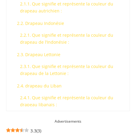
Que signifie et représente la couleur du
drapeau autrichien :
Drapeau Indonésie
Que signifie et représente la couleur du
drapeau de l’Indonésie :
Drapeau Lettonie
Que signifie et représente la couleur du
drapeau de la Lettonie :
drapeau du Liban
Que signifie et représente la couleur du
drapeau libanais :
Drapeau de Monaco
Advertisements
Que signifie et représente la couleur du
3.3
(
3
)
drapeau de Monaco: