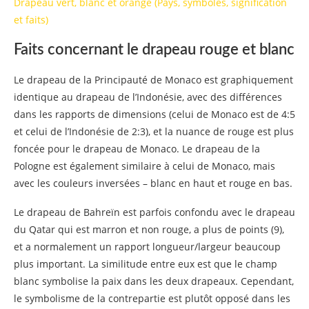
Drapeau vert, blanc et orange (Pays, symboles, signification
Que symbolise et représente la couleur du
et faits)
drapeau suisse :
Faits concernant le drapeau rouge et blanc
Drapeau de la Tunisie
Que symbolise et représente la couleur du
Le drapeau de la Principauté de Monaco est graphiquement
drapeau de la Tunisie :
identique au drapeau de l’Indonésie, avec des différences
dans les rapports de dimensions (celui de Monaco est de 4:5
Drapeau de la Turquie
et celui de l’Indonésie de 2:3), et la nuance de rouge est plus
Que symbolise et représente la couleur du
foncée pour le drapeau de Monaco. Le drapeau de la
drapeau de la Turquie :
Pologne est également similaire à celui de Monaco, mais
avec les couleurs inversées – blanc en haut et rouge en bas.
Drapeau de l’Angleterre
Le drapeau de Bahreïn est parfois confondu avec le drapeau
Drapeau du Groenland
du Qatar qui est marron et non rouge, a plus de points (9),
Que symbolise et représente la couleur du
et a normalement un rapport longueur/largeur beaucoup
drapeau du Groenland :
plus important. La similitude entre eux est que le champ
blanc symbolise la paix dans les deux drapeaux. Cependant,
Drapeau du Qatar
le symbolisme de la contrepartie est plutôt opposé dans les